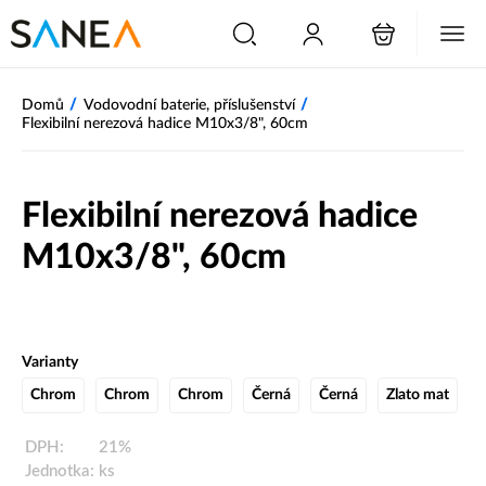
/
/
Domů
Vodovodní baterie, příslušenství
Flexibilní nerezová hadice M10x3/8", 60cm
Flexibilní nerezová hadice
M10x3/8", 60cm
Varianty
Chrom
Chrom
Chrom
Černá
Černá
Zlato mat
DPH:
21%
Jednotka:
ks