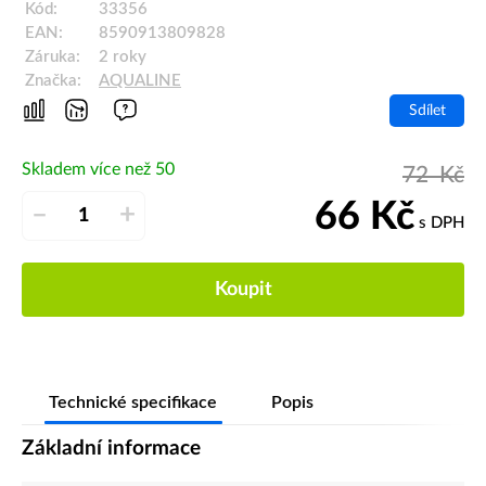
Kód:
33356
EAN:
8590913809828
Záruka:
2 roky
Značka:
AQUALINE
Sdílet
Skladem více než 50
72
Kč
66
Kč
–
+
s DPH
Koupit
Technické specifikace
Popis
Základní informace