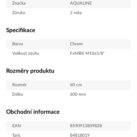
Značka
AQUALINE
Záruka
2 roky
Specifikace
Barva
Chrom
Velikost závitu
FxMBK M10x3/8"
Rozměry produktu
Rozměr
60 cm
Délka
600
mm
Obchodní informace
EAN
8590913809828
Taric
84818019