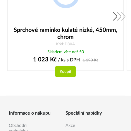
Sprchové ramínko kulaté nízké, 450mm,
chrom
Kód: D30A
Skladem více než 50
1 023
Kč
/ ks
s DPH
1 190
Kč
Koupit
Informace o nákupu
Speciální nabídky
Obchodní
Akce
podmínky