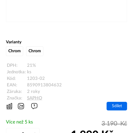
Varianty
Chrom
Chrom
DPH:
21%
Jednotka:
ks
Kód:
1203-02
EAN:
8590913804632
Záruka:
2 roky
Značka:
SAPHO
Sdílet
Více než 5 ks
3 190
Kč