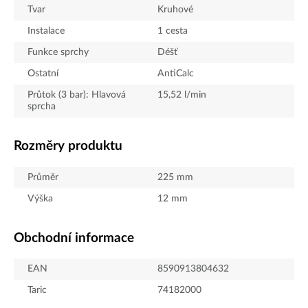
Tvar
Kruhové
Instalace
1 cesta
Funkce sprchy
Déšť
Ostatní
AntiCalc
Průtok (3 bar): Hlavová
15,52
l/min
sprcha
Rozměry produktu
Průměr
225
mm
Výška
12
mm
Obchodní informace
EAN
8590913804632
Taric
74182000