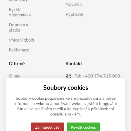
Novinka
Rychlá
Výprodej
objednávka
Doprava a
platba
Vrácení zboží
Reklamace
O firmě
Kontakt
O nás
Tel:
+420 774 715 008
Kontakty
E-mail:
info@sanea.cz
Soubory cookies
Soubory cookie používáme ke shromažďování a analýze
informací o výkonu a používání webu, zajištění fungování
Možnosti platby
funkcí ze sociálních médií a ke zlepšení a přizpůsobení
obsahu a reklam.
Zamítnout vše
Povolit cookies