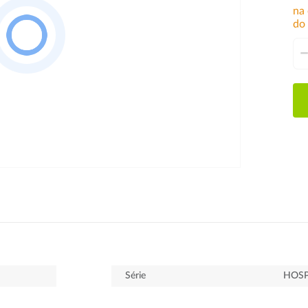
na
do
Série
HOSP