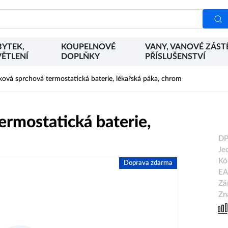
YTEK,
KOUPELNOVÉ
VANY, VANOVÉ ZÁST
ĚTLENÍ
DOPLŇKY
PŘÍSLUŠENSTVÍ
ová sprchová termostatická baterie, lékařská páka, chrom
rmostatická baterie,
DP
Je
Kó
Doprava zdarma
EA
Zá
Zn