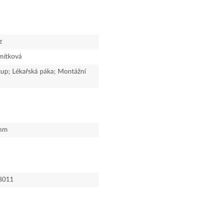
z
mítková
tup; Lékařská páka; Montážní
mm
8011