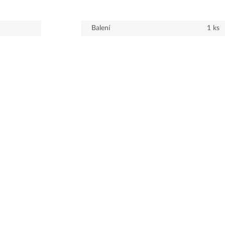
Balení
1
ks