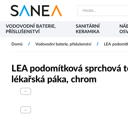
VODOVODNÍ BATERIE,
SANITÁRNÍ
NÁB
PŘÍSLUŠENSTVÍ
KERAMIKA
OSV
/
/
Domů
Vodovodní baterie, příslušenství
LEA podomítk
LEA podomítková sprchová te
lékařská páka, chrom