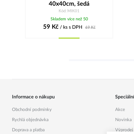
40x40cm, šedá
Kód: MIK01
Skladem více než 50
59
Kč
/ ks
s DPH
69
Kč
Koupit
Informace o nákupu
Speciáln
Obchodní podmínky
Akce
Rychlá objednávka
Novinka
Doprava a platba
Výprodej