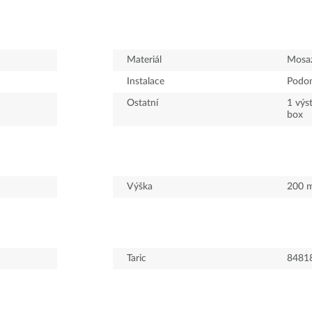
Materiál
Mosa
Instalace
Podo
Ostatní
1 výs
box
Výška
200
Taric
8481