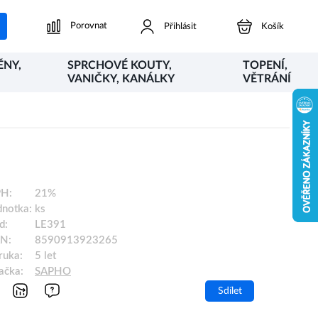
Porovnat
Přihlásit
Košík
ĚNY,
SPRCHOVÉ KOUTY,
TOPENÍ,
VANIČKY, KANÁLKY
VĚTRÁNÍ
H:
21%
dnotka:
ks
d:
LE391
N:
8590913923265
ruka:
5 let
ačka:
SAPHO
Sdílet