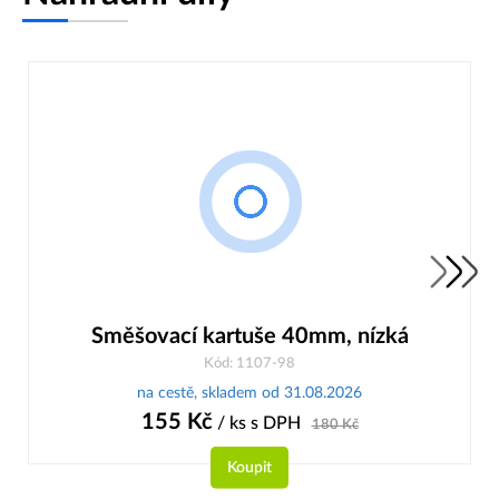
Směšovací kartuše 40mm, nízká
Kód: 1107-98
na cestě, skladem od 31.08.2026
155
Kč
/ ks
s DPH
180
Kč
Koupit