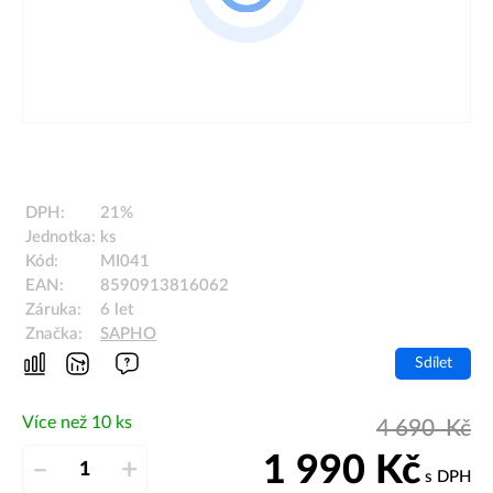
DPH:
21%
Jednotka:
ks
Kód:
MI041
EAN:
8590913816062
Záruka:
6 let
Značka:
SAPHO
Sdílet
Více než 10 ks
4 690
Kč
1 990
Kč
–
+
s DPH