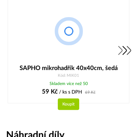
SAPHO mikrohadřík 40x40cm, šedá
Kód: MIK01
Skladem více než 50
59
Kč
/ ks
s DPH
69
Kč
Koupit
Náhradní díly