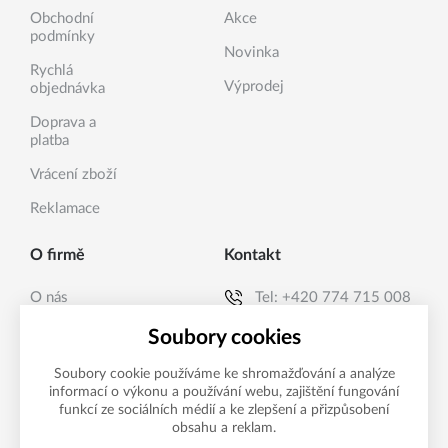
Obchodní
Akce
podmínky
Novinka
Rychlá
Výprodej
objednávka
Doprava a
platba
Vrácení zboží
Reklamace
O firmě
Kontakt
O nás
Tel:
+420 774 715 008
Kontakty
E-mail:
info@sanea.cz
Soubory cookies
Soubory cookie používáme ke shromažďování a analýze
informací o výkonu a používání webu, zajištění fungování
Možnosti platby
funkcí ze sociálních médií a ke zlepšení a přizpůsobení
obsahu a reklam.