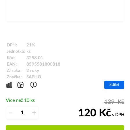
DPH:
21%
Jednotka:
ks
Kód:
3258.01
EAN:
8595581800818
Záruka:
2 roky
Značka:
SAPHO
Sdílet
Více než 10 ks
139
Kč
120
Kč
–
+
s DPH