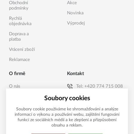
Obchodní
Akce
podmínky
Novinka
Rychlá
Výprodej
objednávka
Doprava a
platba
Vrácení zboží
Reklamace
O firmě
Kontakt
O nás
Tel:
+420 774 715 008
Kontakty
E-mail:
info@sanea.cz
Soubory cookies
Soubory cookie používáme ke shromažďování a analýze
informací o výkonu a používání webu, zajištění fungování
Možnosti platby
funkcí ze sociálních médií a ke zlepšení a přizpůsobení
obsahu a reklam.