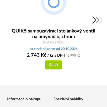
QUIK5 samouzavírací stojánkový ventil
na umyvadlo, chrom
Kód: Q523051
na cestě, skladem od 20.10.2026
2 743
Kč
/ ks
s DPH
2 990
Kč
Koupit
Informace o nákupu
Speciální nabídky