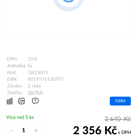
DPH:
21%
Jednotka:
ks
Kód:
QK23051
EAN:
8019571130797
Záruka:
2 roky
Značka:
SILFRA
Sdílet
Více než 5 ks
2 640
Kč
2 356
Kč
–
+
s DPH