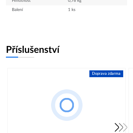
Hmotnost
0,76
kg
Balení
1
ks
Příslušenství
Doprava zdarma