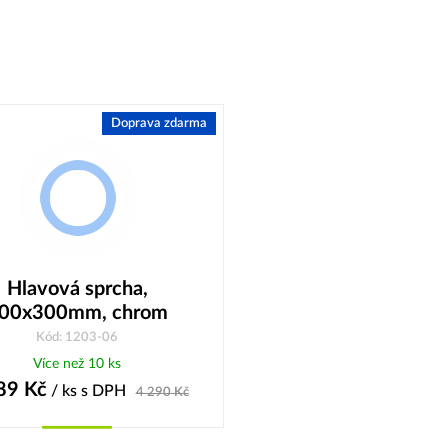
Doprava zdarma
Hlavová sprcha,
00x300mm, chrom
Kód: 1203-06
Více než 10 ks
89
Kč
/ ks
s DPH
4 290
Kč
Koupit