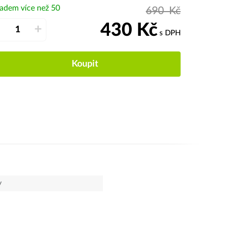
ladem více než 50
690
Kč
430
Kč
–
+
s DPH
Koupit
y