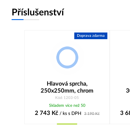
Příslušenství
Doprava zdarma
Hlavová sprcha,
250x250mm, chrom
3
Kód: 1203-05
Skladem více než 50
2 743
Kč
3 6
/ ks
s DPH
3 190
Kč
Koupit