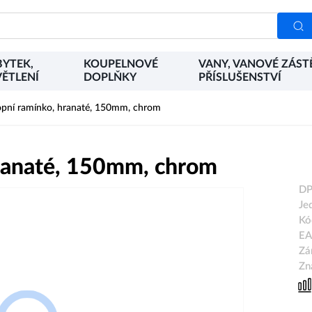
YTEK,
KOUPELNOVÉ
VANY, VANOVÉ ZÁST
ĚTLENÍ
DOPLŇKY
PŘÍSLUŠENSTVÍ
opní ramínko, hranaté, 150mm, chrom
hranaté, 150mm, chrom
DP
Je
Kó
EA
Zá
Zn