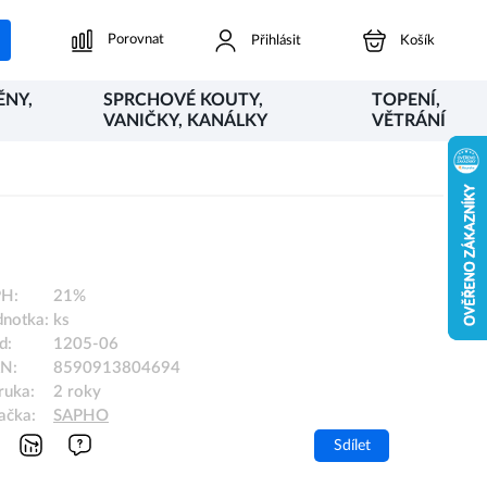
Porovnat
Přihlásit
Košík
ĚNY,
SPRCHOVÉ KOUTY,
TOPENÍ,
VANIČKY, KANÁLKY
VĚTRÁNÍ
H:
21%
dnotka:
ks
d:
1205-06
N:
8590913804694
ruka:
2 roky
ačka:
SAPHO
Sdílet