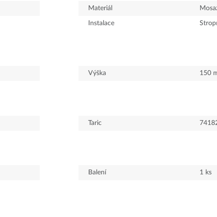
Materiál
Mosa
Instalace
Strop
Výška
150
Taric
7418
Balení
1
ks