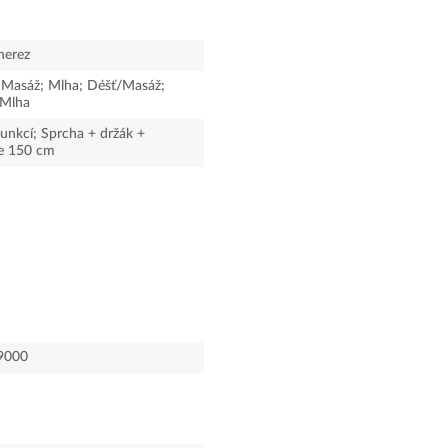
nerez
 Masáž; Mlha; Déšť/Masáž;
/Mlha
funkcí; Sprcha + držák +
e 150 cm
9000