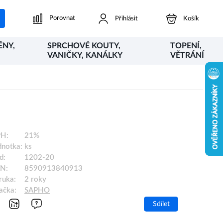
Porovnat
Přihlásit
Košík
ĚNY,
SPRCHOVÉ KOUTY,
TOPENÍ,
VANIČKY, KANÁLKY
VĚTRÁNÍ
H:
21%
dnotka:
ks
d:
1202-20
N:
8590913840913
ruka:
2 roky
ačka:
SAPHO
Sdílet