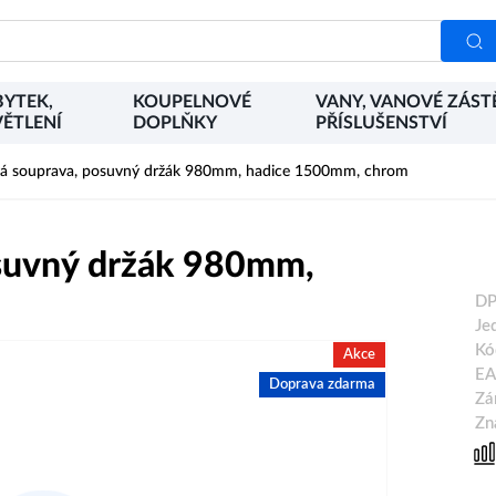
YTEK,
KOUPELNOVÉ
VANY, VANOVÉ ZÁST
ĚTLENÍ
DOPLŇKY
PŘÍSLUŠENSTVÍ
á souprava, posuvný držák 980mm, hadice 1500mm, chrom
suvný držák 980mm,
DP
Je
Kó
Akce
EA
Doprava zdarma
Zá
Zn