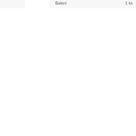
Balení
1
ks