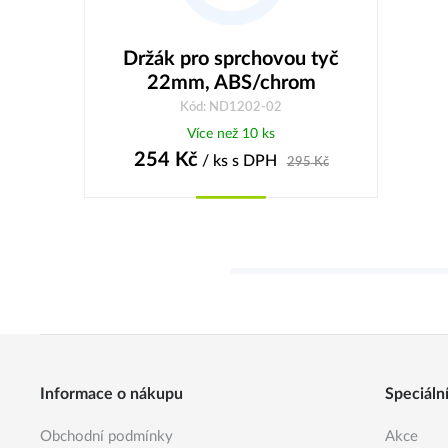
Držák pro sprchovou tyč
22mm, ABS/chrom
Kód: ND1202-02
Více než 10 ks
254
Kč
/ ks
s DPH
295
Kč
Koupit
Informace o nákupu
Speciáln
Obchodní podmínky
Akce