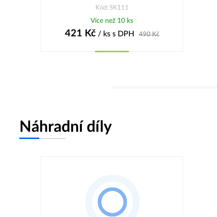
Kód: SK111
Více než 10 ks
421
Kč
/ ks
s DPH
490
Kč
Koupit
Náhradní díly