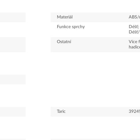
Materiál
ABS/
Funkce sprchy
Déšť;
Déšť
Ostatní
Více 
hadic
Taric
3924