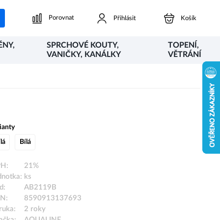
Porovnat
Přihlásit
Košík
ĚNY,
SPRCHOVÉ KOUTY,
TOPENÍ,
VANIČKY, KANÁLKY
VĚTRÁNÍ
ianty
lá
Bílá
H:
21%
dnotka:
ks
d:
AB2119B
N:
8590913137693
ruka:
2 roky
ačka:
AQUALINE