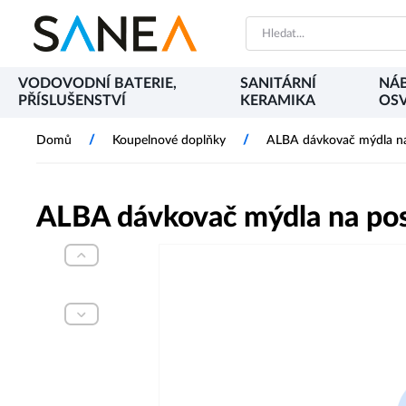
VODOVODNÍ BATERIE,
SANITÁRNÍ
NÁB
PŘÍSLUŠENSTVÍ
KERAMIKA
OSV
/
/
Domů
Koupelnové doplňky
ALBA dávkovač mýdla na 
ALBA dávkovač mýdla na post