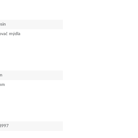
esin
ovač mýdla
m
mm
8997