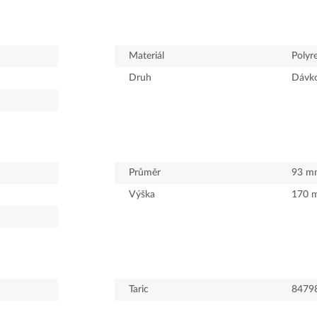
Materiál
Polyr
Druh
Dávk
Průměr
93
m
Výška
170
Taric
8479