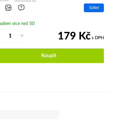
Sdílet
ladem více než 50
179
Kč
–
+
s DPH
Koupit