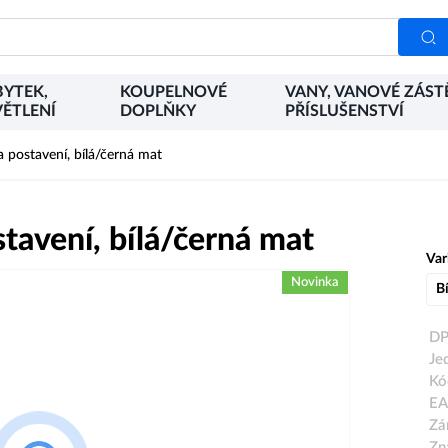
YTEK,
KOUPELNOVÉ
VANY, VANOVÉ ZÁST
ĚTLENÍ
DOPLŇKY
PŘÍSLUŠENSTVÍ
postavení, bílá/černá mat
avení, bílá/černá mat
Var
Novinka
Bí
DP
Je
Kó
EA
Zá
Zn