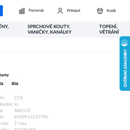
Porovnat
Přihlásit
Košík
ĚNY,
SPRCHOVÉ KOUTY,
TOPENÍ,
VANIČKY, KANÁLKY
VĚTRÁNÍ
ianty
lá
Bílá
H:
21%
dnotka:
ks
d:
AB2135
N:
8590913137785
ruka:
2 roky
ačka:
AQUALINE