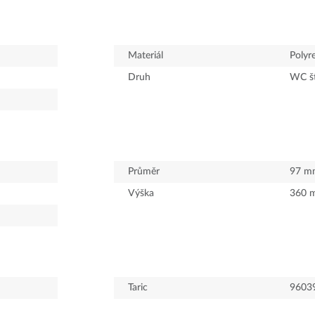
Materiál
Polyr
Druh
WC š
Průměr
97
m
Výška
360
Taric
9603