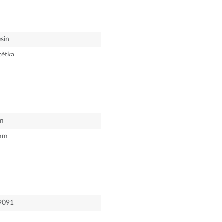
esin
tětka
m
mm
9091