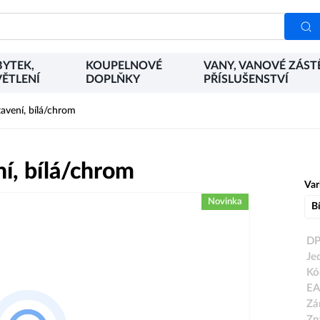
YTEK,
KOUPELNOVÉ
VANY, VANOVÉ ZÁST
ĚTLENÍ
DOPLŇKY
PŘÍSLUŠENSTVÍ
vení, bílá/chrom
í, bílá/chrom
Var
Novinka
Bí
DP
Je
Kó
EA
Zá
Zn