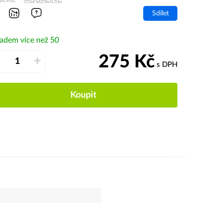
Sdílet
ladem více než 50
275
Kč
–
+
s DPH
Koupit