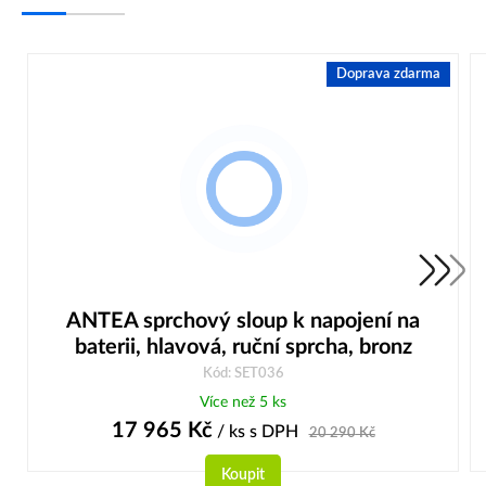
Doprava zdarma
ANTEA sprchový sloup k napojení na
baterii, hlavová, ruční sprcha, bronz
Kód: SET036
Více než 5 ks
17 965
Kč
/ ks
s DPH
20 290
Kč
Koupit