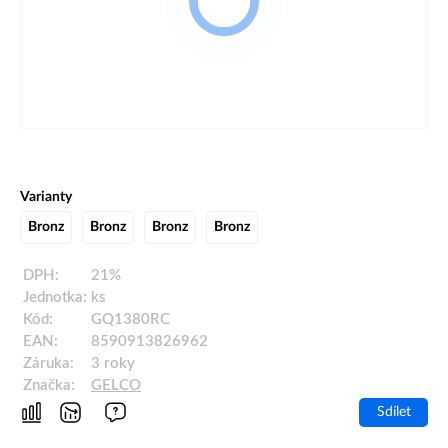
Varianty
Bronz
Bronz
Bronz
Bronz
DPH:
21%
Jednotka:
ks
Kód:
GQ1380RC
EAN:
8590913826962
Záruka:
3 roky
Značka:
GELCO
Sdílet