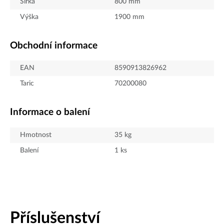
Šířka
800
mm
Výška
1900
mm
Obchodní informace
EAN
8590913826962
Taric
70200080
Informace o balení
Hmotnost
35
kg
Balení
1
ks
Příslušenství