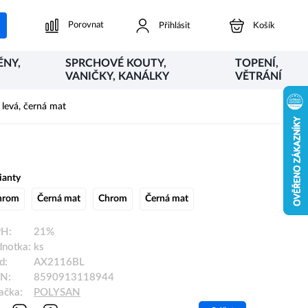
Porovnat
Přihlásit
Košík
ĚNY,
SPRCHOVÉ KOUTY,
TOPENÍ,
VANIČKY, KANÁLKY
VĚTRÁNÍ
levá, černá mat
ianty
hrom
Černá mat
Chrom
Černá mat
H:
21%
dnotka:
ks
d:
AX2116BL
N:
8590913118944
ačka:
POLYSAN