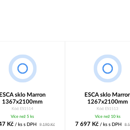
ESCA sklo Marron
ESCA sklo Marro
1367x2100mm
1267x2100mm
Kód: ES1514
Kód: ES1513
Více než 5 ks
Více než 10 ks
47
Kč
7 697
Kč
/ ks
s DPH
/ ks
s DPH
9 190
Kč
8 