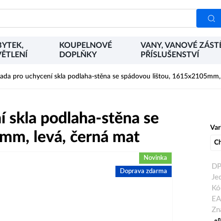
YTEK,
KOUPELNOVÉ
VANY, VANOVÉ ZÁST
ĚTLENÍ
DOPLŇKY
PŘÍSLUŠENSTVÍ
da pro uchycení skla podlaha-stěna se spádovou lištou, 1615x2105mm, 
 skla podlaha-stěna se
Var
mm, levá, černá mat
C
Novinka
DP
Doprava zdarma
Je
Kó
EA
Zn