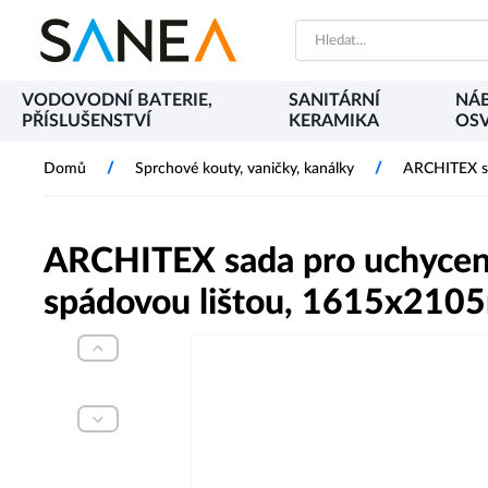
VODOVODNÍ BATERIE,
SANITÁRNÍ
NÁB
PŘÍSLUŠENSTVÍ
KERAMIKA
OSV
/
/
Domů
Sprchové kouty, vaničky, kanálky
ARCHITEX sa
ARCHITEX sada pro uchycení
spádovou lištou, 1615x2105