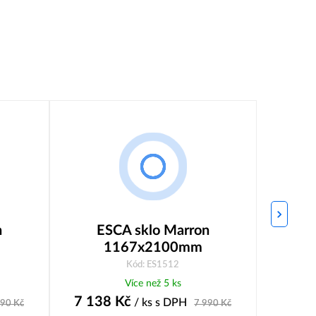
n
ESCA sklo Marron
E
1167x2100mm
Kód: ES1512
Více než 5 ks
na ce
7 138
Kč
6 61
/ ks
s DPH
590
Kč
7 990
Kč