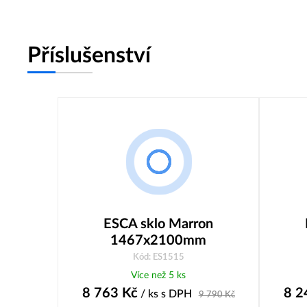
Příslušenství
ESCA sklo Marron
1467x2100mm
Kód: ES1515
Více než 5 ks
8 763
Kč
8 2
/ ks
s DPH
9 790
Kč