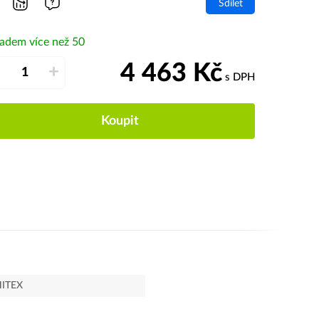
Sdílet
ladem více než 50
4 463
Kč
–
+
s DPH
Koupit
ITEX