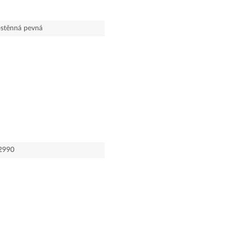
stěnná pevná
2990