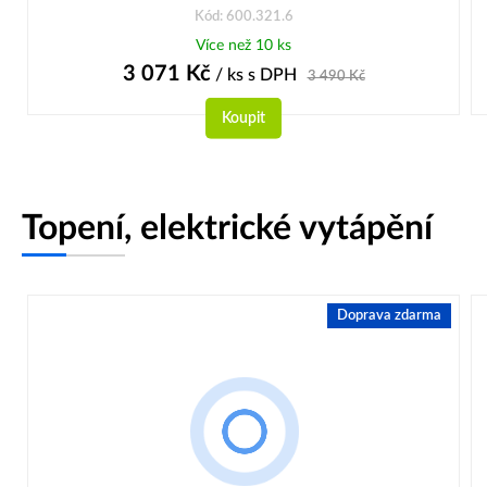
Kód: 600.321.6
Více než 10 ks
3 071
Kč
/ ks
s DPH
3 490
Kč
Koupit
Topení, elektrické vytápění
Doprava zdarma