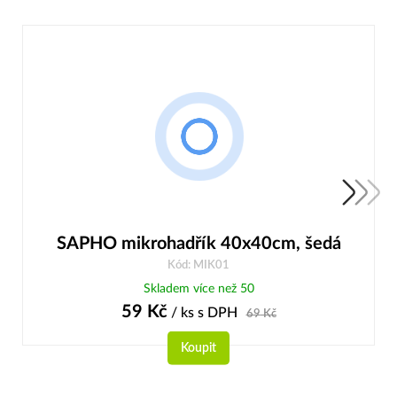
SAPHO mikrohadřík 40x40cm, šedá
Kód: MIK01
Skladem více než 50
59
Kč
/ ks
s DPH
69
Kč
Koupit