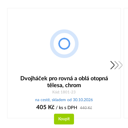
Dvojháček pro rovná a oblá otopná
tělesa, chrom
Kód: 1801-23
na cestě, skladem od 30.10.2026
405
Kč
/ ks
s DPH
440
Kč
Koupit