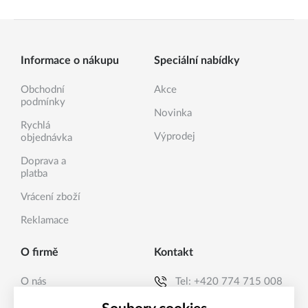
Informace o nákupu
Speciální nabídky
Obchodní
Akce
podmínky
Novinka
Rychlá
Výprodej
objednávka
Doprava a
platba
Vrácení zboží
Reklamace
O firmě
Kontakt
O nás
Tel:
+420 774 715 008
Kontakty
E-mail:
info@sanea.cz