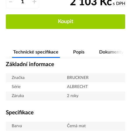
2 103
Kč
–
+
s DPH
Koupit
Technické specifikace
Popis
Dokumenty
Základní informace
Značka
BRUCKNER
Série
ALBRECHT
Záruka
2 roky
Specifikace
Barva
Černá mat