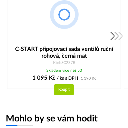
C-START připojovací sada ventilů ruční
rohová, černá mat
Kód: SC237B
Skladem více než 50
1 095
Kč
/ ks
s DPH
1 190
Kč
Koupit
Mohlo by se vám hodit