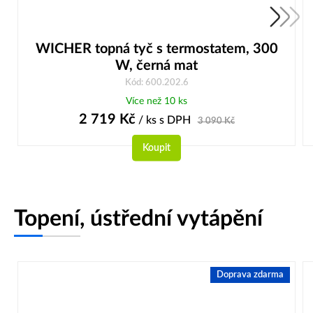
WICHER topná tyč s termostatem, 300
W, černá mat
Kód: 600.202.6
Více než 10 ks
2 719
Kč
/ ks
s DPH
3 090
Kč
Koupit
Topení, ústřední vytápění
Doprava zdarma