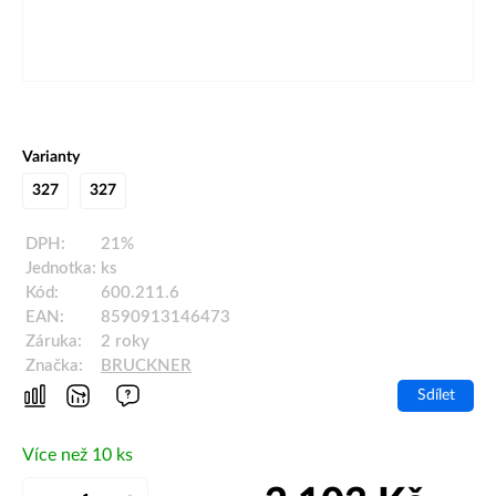
Varianty
327
327
DPH:
21%
Jednotka:
ks
Kód:
600.211.6
EAN:
8590913146473
Záruka:
2 roky
Značka:
BRUCKNER
Sdílet
Více než 10 ks