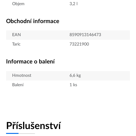
Objem
3,2
l
Obchodní informace
EAN
8590913146473
Taric
73221900
Informace o balení
Hmotnost
6,6
kg
Balení
1
ks
Příslušenství