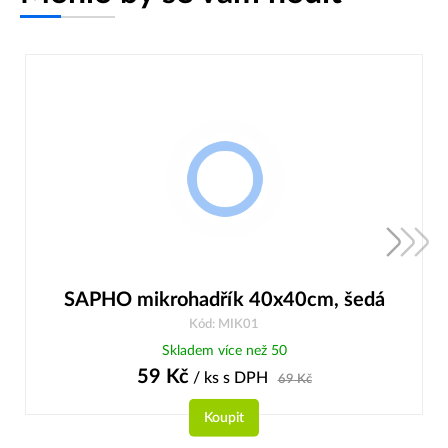
SAPHO mikrohadřík 40x40cm, šedá
Kód: MIK01
Skladem více než 50
59
Kč
/ ks
s DPH
69
Kč
Koupit