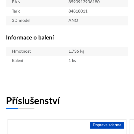
EAN
8590913936180
Taric
84818011
3D model
ANO
Informace o balení
Hmotnost
1,736
kg
Balení
1
ks
Příslušenství
Doprava zdarma