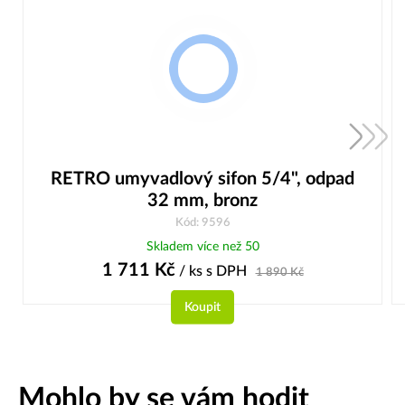
RETRO umyvadlový sifon 5/4", odpad
32 mm, bronz
Kód: 9596
Skladem více než 50
1 711
Kč
/ ks
s DPH
1 890
Kč
Koupit
Mohlo by se vám hodit