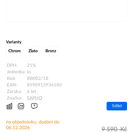
Varianty
Chrom
Zlato
Bronz
DPH:
21%
Jednotka:
ks
Kód:
BB002/18
EAN:
8590913936180
Záruka:
6 let
Značka:
SAPHO
Sdílet
na objednávku, dodání do
06.12.2026
9 590
Kč